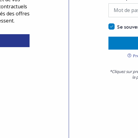
contractuels
és des offres
essent.
Se souve
Pr
*Cliquez sur pr
la 