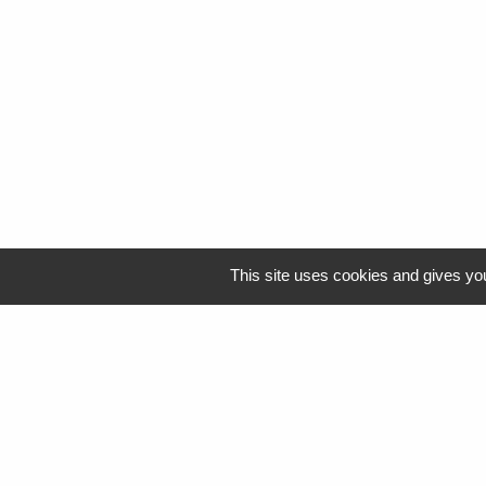
This site uses cookies and gives you
Logo Resah