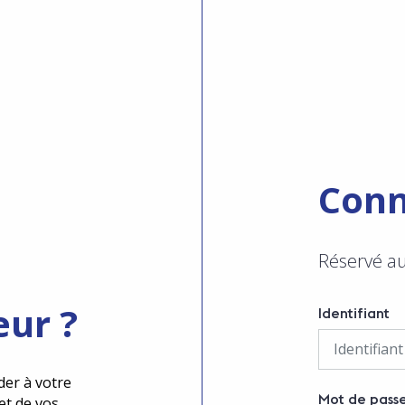
Conn
Réservé a
eur ?
Identifiant
der à votre
Mot de pass
et de vos