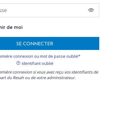
AFFICHER LE MOT D
nir de moi
SE CONNECTER
emière connexion ou mot de passe oublié*
Identifiant oublié
emière connexion si vous avez reçu vos identifiants de
part du Resah ou de votre administrateur.