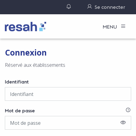
Gérer ses notifications
Se connecter
Logo Resah
MENU
Connexion
Réservé aux établissements
Identifiant
SI
Mot de passe
AFFIC