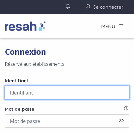
Gérer ses notifications
Se connecter
Logo Resah
MENU
Connexion
Réservé aux établissements
Identifiant
SI
Mot de passe
AFFIC