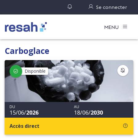
Gérer ses notifications
Se connecter
Logo Resah
MENU
Carboglace
S'IN
Disponible
DU
AU
15/06/
2026
18/06/
2030
Accès direct